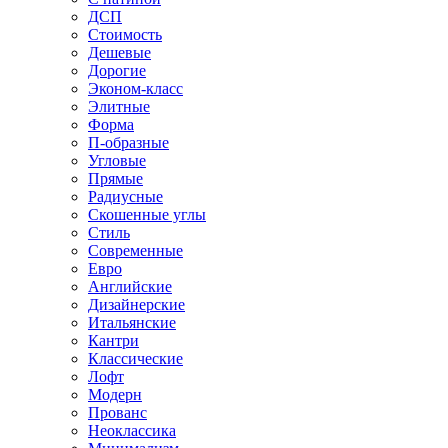
ДСП
Стоимость
Дешевые
Дорогие
Эконом-класс
Элитные
Форма
П-образные
Угловые
Прямые
Радиусные
Скошенные углы
Стиль
Современные
Евро
Английские
Дизайнерские
Итальянские
Кантри
Классические
Лофт
Модерн
Прованс
Неоклассика