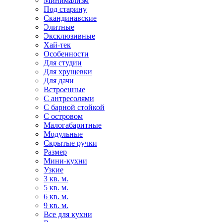
Минимализм
Под старину
Скандинавские
Элитные
Эксклюзивные
Хай-тек
Особенности
Для студии
Для хрущевки
Для дачи
Встроенные
С антресолями
С барной стойкой
С островом
Малогабаритные
Модульные
Скрытые ручки
Размер
Мини-кухни
Узкие
3 кв. м.
5 кв. м.
6 кв. м.
9 кв. м.
Все для кухни