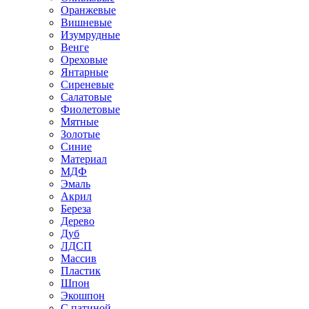
Оранжевые
Вишневые
Изумрудные
Венге
Ореховые
Янтарные
Сиреневые
Салатовые
Фиолетовые
Мятные
Золотые
Синие
Материал
МДФ
Эмаль
Акрил
Береза
Дерево
Дуб
ЛДСП
Массив
Пластик
Шпон
Экошпон
С патиной