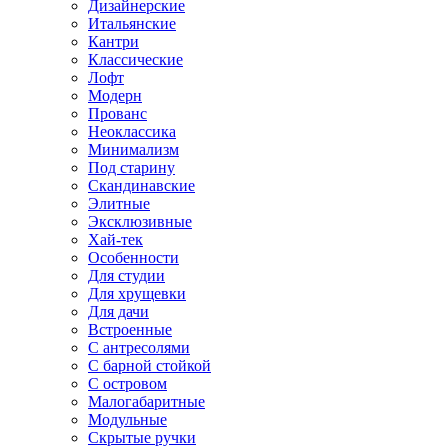
Дизайнерские
Итальянские
Кантри
Классические
Лофт
Модерн
Прованс
Неоклассика
Минимализм
Под старину
Скандинавские
Элитные
Эксклюзивные
Хай-тек
Особенности
Для студии
Для хрущевки
Для дачи
Встроенные
С антресолями
С барной стойкой
С островом
Малогабаритные
Модульные
Скрытые ручки