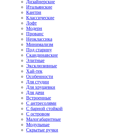
Дизайнерские
Итальянские
Кантри
Классические
Лофт
Модерн
Прованс
Неоклассика
Минимализм
Под старину
Скандинавские
Элитные
Эксклюзивные
Хай-тек
Особенности
Для студии
Для хрущевки
Для дачи
Встроенные
С антресолями
С барной стойкой
С островом
Малогабаритные
Модульные
Скрытые ручки