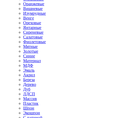
Оранжевые
Вишневые
Изумрудные
Венге
Ореховые
Янтарные
Сиреневые
Салатовые
Фиолетовые
Мятные
Золотые
Синие
Материал
МДФ
Эмаль
Акрил
Береза
Дерево
Дуб
ЛДСП
Массив
Пластик
Шпон
Экошпон
С патиной