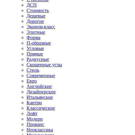
ДСП
Стоимость
Дешевые
Дорогие
Эконом-класс
Элитные
Форма
П-образные
Угловые
Прямые
Радиусные
Скошенные углы
Стиль
Современные
Евро
Английские
Дизайнерские
Итальянские
Кантри
Классические
Лофт
Модерн
Прованс
Неоклассика