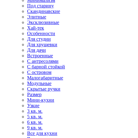
Минимализм
Под старину
Скандинавские
Элитные
Эксклюзивные
Хай-тек
Особенности
Для студии
Для хрущевки
Для дачи
Встроенные
С антресолями
С барной стойкой
С островом
Малогабаритные
Модульные
Скрытые ручки
Размер
Мини-кухни
Узкие
3 кв. м.
5 кв. м.
6 кв. м.
9 кв. м.
Все для кухни