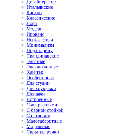
Дизайнерские
Итальянские
Кантри
Классические
Лофт
Модерн
Прованс
Неоклассика
Минимализм
Под старину
Скандинавские
Элитные
Эксклюзивные
Хай-тек
Особенности
Для студии
Для хрущевки
Для дачи
Встроенные
С антресолями
С барной стойкой
С островом
Малогабаритные
Модульные
Скрытые ручки