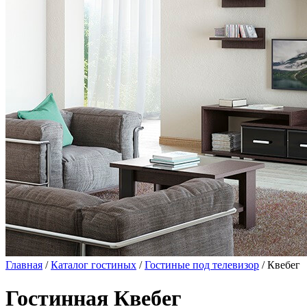
Главная
/
Каталог гостиных
/
Гостиные под телевизор
/ Квебег
Гостинная Квебег