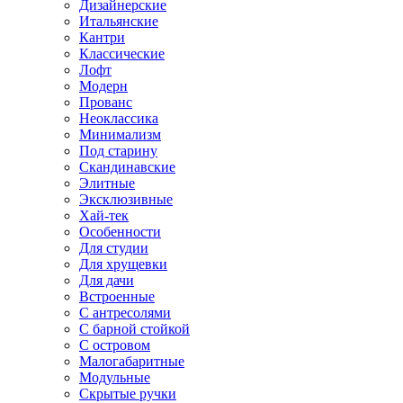
Дизайнерские
Итальянские
Кантри
Классические
Лофт
Модерн
Прованс
Неоклассика
Минимализм
Под старину
Скандинавские
Элитные
Эксклюзивные
Хай-тек
Особенности
Для студии
Для хрущевки
Для дачи
Встроенные
С антресолями
С барной стойкой
С островом
Малогабаритные
Модульные
Скрытые ручки