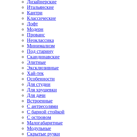
Дизайнерские
Итальянские
Кантри
Классические
Лофт
Модерн
Прованс
Неоклассика
Минимализм
Под старину
Скандинавские
Элитные
Эксклюзивные
Хай-тек
Особенности
Для студии
Для хрущевки
Для дачи
Встроенные
С антресолями
С барной стойкой
С островом
Малогабаритные
Модульные
Скрытые ручки