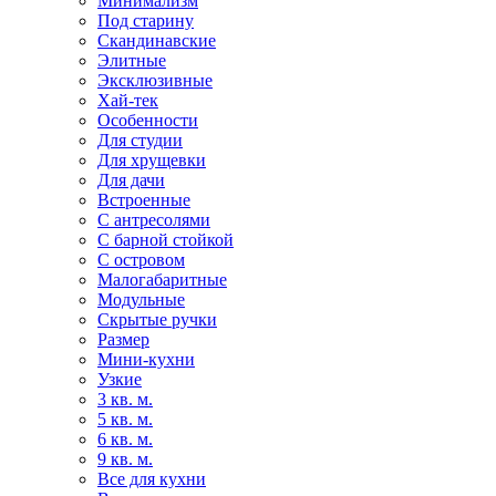
Минимализм
Под старину
Скандинавские
Элитные
Эксклюзивные
Хай-тек
Особенности
Для студии
Для хрущевки
Для дачи
Встроенные
С антресолями
С барной стойкой
С островом
Малогабаритные
Модульные
Скрытые ручки
Размер
Мини-кухни
Узкие
3 кв. м.
5 кв. м.
6 кв. м.
9 кв. м.
Все для кухни