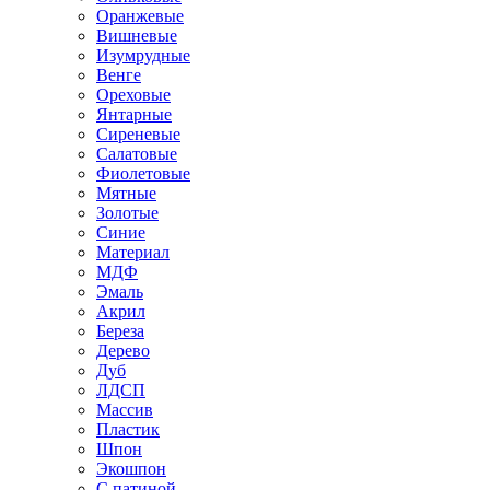
Оранжевые
Вишневые
Изумрудные
Венге
Ореховые
Янтарные
Сиреневые
Салатовые
Фиолетовые
Мятные
Золотые
Синие
Материал
МДФ
Эмаль
Акрил
Береза
Дерево
Дуб
ЛДСП
Массив
Пластик
Шпон
Экошпон
С патиной