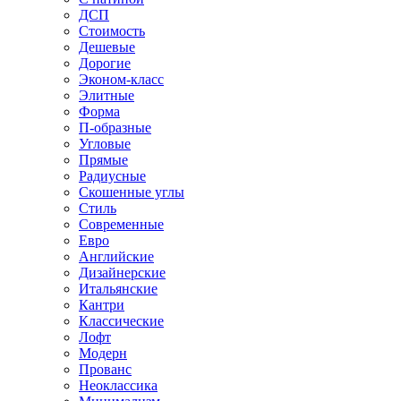
ДСП
Стоимость
Дешевые
Дорогие
Эконом-класс
Элитные
Форма
П-образные
Угловые
Прямые
Радиусные
Скошенные углы
Стиль
Современные
Евро
Английские
Дизайнерские
Итальянские
Кантри
Классические
Лофт
Модерн
Прованс
Неоклассика