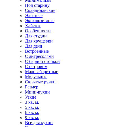
Минимализм
Под старину
Скандинавские
Элитные
Эксклюзивные
Хай-тек
Особенности
Для студии
Для хрущевки
Для дачи
Встроенные
С антресолями
С барной стойкой
С островом
Малогабаритные
Модульные
Скрытые ручки
Размер
Мини-кухни
Узкие
3 кв. м.
5 кв. м.
6 кв. м.
9 кв. м.
Все для кухни