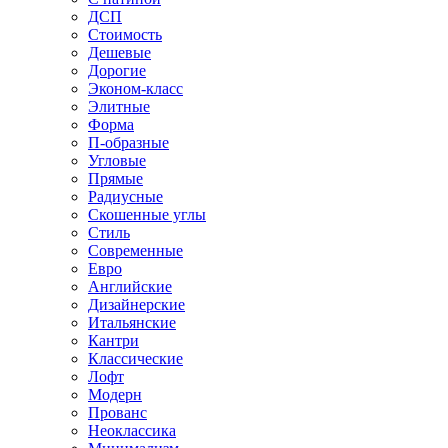
ДСП
Стоимость
Дешевые
Дорогие
Эконом-класс
Элитные
Форма
П-образные
Угловые
Прямые
Радиусные
Скошенные углы
Стиль
Современные
Евро
Английские
Дизайнерские
Итальянские
Кантри
Классические
Лофт
Модерн
Прованс
Неоклассика