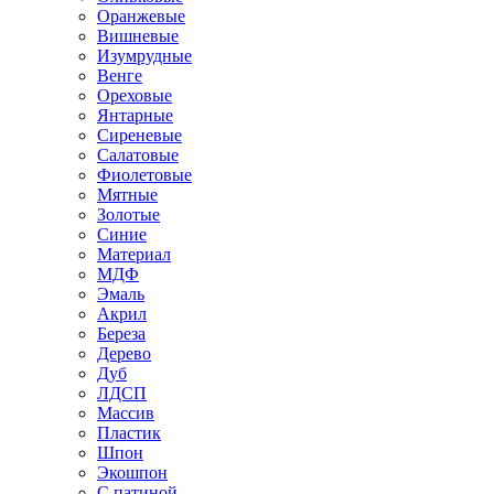
Оранжевые
Вишневые
Изумрудные
Венге
Ореховые
Янтарные
Сиреневые
Салатовые
Фиолетовые
Мятные
Золотые
Синие
Материал
МДФ
Эмаль
Акрил
Береза
Дерево
Дуб
ЛДСП
Массив
Пластик
Шпон
Экошпон
С патиной