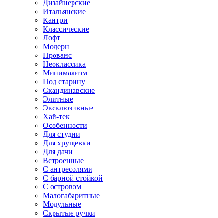
Дизайнерские
Итальянские
Кантри
Классические
Лофт
Модерн
Прованс
Неоклассика
Минимализм
Под старину
Скандинавские
Элитные
Эксклюзивные
Хай-тек
Особенности
Для студии
Для хрущевки
Для дачи
Встроенные
С антресолями
С барной стойкой
С островом
Малогабаритные
Модульные
Скрытые ручки