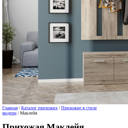
Главная
/
Каталог прихожих
/
Прихожие в стиле
модерн
/ Маклейя
Прихожая Маклейя