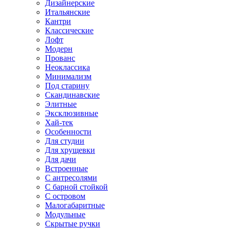
Дизайнерские
Итальянские
Кантри
Классические
Лофт
Модерн
Прованс
Неоклассика
Минимализм
Под старину
Скандинавские
Элитные
Эксклюзивные
Хай-тек
Особенности
Для студии
Для хрущевки
Для дачи
Встроенные
С антресолями
С барной стойкой
С островом
Малогабаритные
Модульные
Скрытые ручки