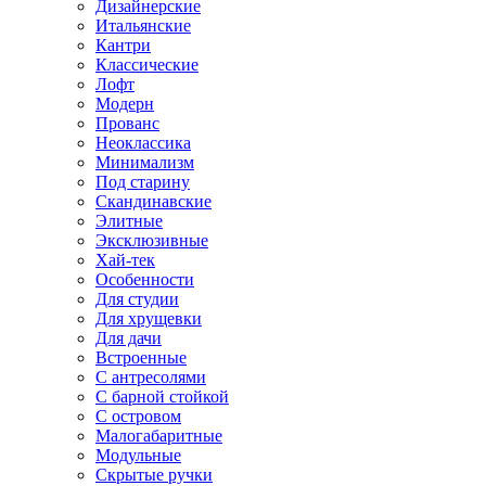
Дизайнерские
Итальянские
Кантри
Классические
Лофт
Модерн
Прованс
Неоклассика
Минимализм
Под старину
Скандинавские
Элитные
Эксклюзивные
Хай-тек
Особенности
Для студии
Для хрущевки
Для дачи
Встроенные
С антресолями
С барной стойкой
С островом
Малогабаритные
Модульные
Скрытые ручки