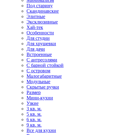
Минимализм
Под старину
Скандинавские
Элитные
Эксклюзивные
Хай-тек
Особенности
Для студии
Для хрущевки
Для дачи
Встроенные
С антресолями
С барной стойкой
С островом
Малогабаритные
Модульные
Скрытые ручки
Размер
Мини-кухни
Узкие
3 кв. м.
5 кв. м.
6 кв. м.
9 кв. м.
Все для кухни