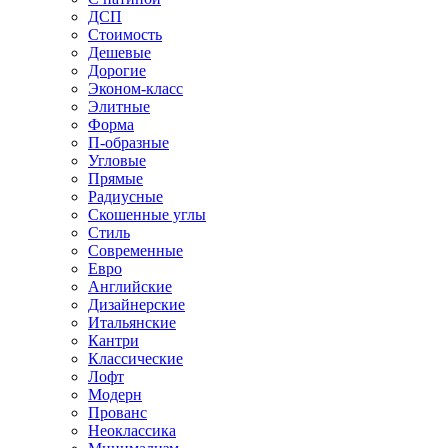
ДСП
Стоимость
Дешевые
Дорогие
Эконом-класс
Элитные
Форма
П-образные
Угловые
Прямые
Радиусные
Скошенные углы
Стиль
Современные
Евро
Английские
Дизайнерские
Итальянские
Кантри
Классические
Лофт
Модерн
Прованс
Неоклассика