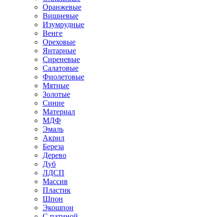
Оранжевые
Вишневые
Изумрудные
Венге
Ореховые
Янтарные
Сиреневые
Салатовые
Фиолетовые
Мятные
Золотые
Синие
Материал
МДФ
Эмаль
Акрил
Береза
Дерево
Дуб
ЛДСП
Массив
Пластик
Шпон
Экошпон
С патиной