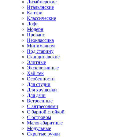
Дизайнерские
Итальянские
Кантри
Классические
Лофт
Модерн
Прованс
Неоклассика
Минимализм
Под старину
Скандинавские
Элитные
Эксклюзивные
Хай-тек
Особенности
Для студии
Для хрущевки
Для дачи
Встроенные
С антресолями
С барной стойкой
С островом
Малогабаритные
Модульные
Скрытые ручки