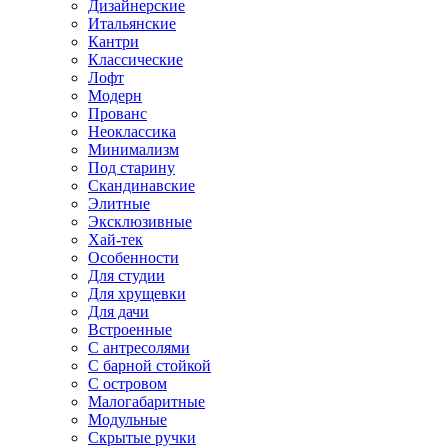
Дизайнерские
Итальянские
Кантри
Классические
Лофт
Модерн
Прованс
Неоклассика
Минимализм
Под старину
Скандинавские
Элитные
Эксклюзивные
Хай-тек
Особенности
Для студии
Для хрущевки
Для дачи
Встроенные
С антресолями
С барной стойкой
С островом
Малогабаритные
Модульные
Скрытые ручки