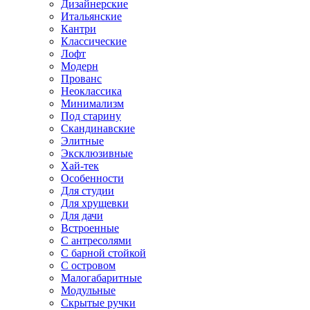
Дизайнерские
Итальянские
Кантри
Классические
Лофт
Модерн
Прованс
Неоклассика
Минимализм
Под старину
Скандинавские
Элитные
Эксклюзивные
Хай-тек
Особенности
Для студии
Для хрущевки
Для дачи
Встроенные
С антресолями
С барной стойкой
С островом
Малогабаритные
Модульные
Скрытые ручки