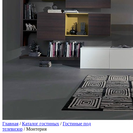
Главная
/
Каталог гостиных
/
Гостиные под
телевизор
/ Монтерия