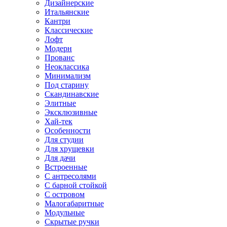
Дизайнерские
Итальянские
Кантри
Классические
Лофт
Модерн
Прованс
Неоклассика
Минимализм
Под старину
Скандинавские
Элитные
Эксклюзивные
Хай-тек
Особенности
Для студии
Для хрущевки
Для дачи
Встроенные
С антресолями
С барной стойкой
С островом
Малогабаритные
Модульные
Скрытые ручки