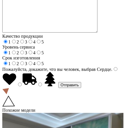
Качество продукции
1
2
3
4
5
Уровень сервиса
1
2
3
4
5
Срок изготовления
1
2
3
4
5
Пожалуйста, докажите, что вы человек, выбрав
Сердце
.
Похожие модели