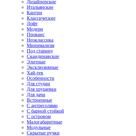
Дизайнерские
Итальянские
Кантри
Классические
Лофт
Модерн
Прованс
Неоклассика
Минимализм
Под старину
Скандинавские
Элитные
Эксклюзивные
Хай-тек
Особенности
Для студии
Для хрущевки
Для дачи
Встроенные
С антресолями
С барной стойкой
С островом
Малогабаритные
Модульные
Скрытые ручки