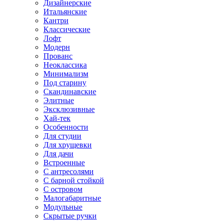
Дизайнерские
Итальянские
Кантри
Классические
Лофт
Модерн
Прованс
Неоклассика
Минимализм
Под старину
Скандинавские
Элитные
Эксклюзивные
Хай-тек
Особенности
Для студии
Для хрущевки
Для дачи
Встроенные
С антресолями
С барной стойкой
С островом
Малогабаритные
Модульные
Скрытые ручки