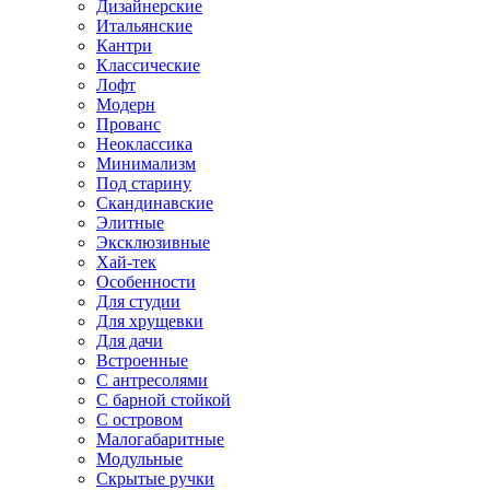
Дизайнерские
Итальянские
Кантри
Классические
Лофт
Модерн
Прованс
Неоклассика
Минимализм
Под старину
Скандинавские
Элитные
Эксклюзивные
Хай-тек
Особенности
Для студии
Для хрущевки
Для дачи
Встроенные
С антресолями
С барной стойкой
С островом
Малогабаритные
Модульные
Скрытые ручки