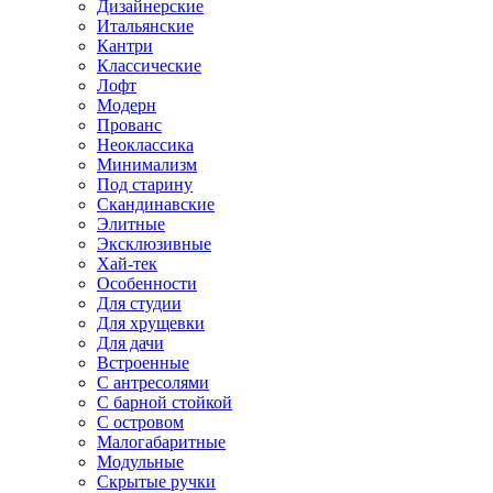
Дизайнерские
Итальянские
Кантри
Классические
Лофт
Модерн
Прованс
Неоклассика
Минимализм
Под старину
Скандинавские
Элитные
Эксклюзивные
Хай-тек
Особенности
Для студии
Для хрущевки
Для дачи
Встроенные
С антресолями
С барной стойкой
С островом
Малогабаритные
Модульные
Скрытые ручки