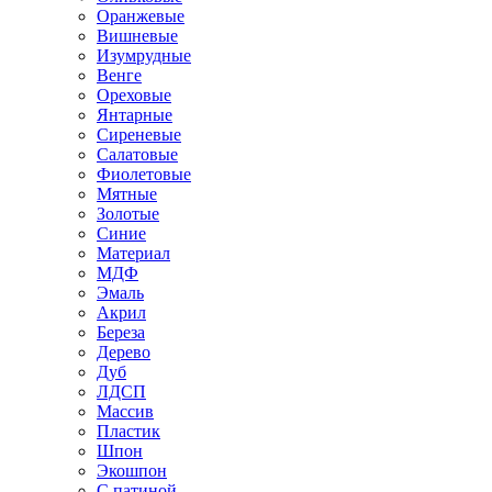
Оранжевые
Вишневые
Изумрудные
Венге
Ореховые
Янтарные
Сиреневые
Салатовые
Фиолетовые
Мятные
Золотые
Синие
Материал
МДФ
Эмаль
Акрил
Береза
Дерево
Дуб
ЛДСП
Массив
Пластик
Шпон
Экошпон
С патиной