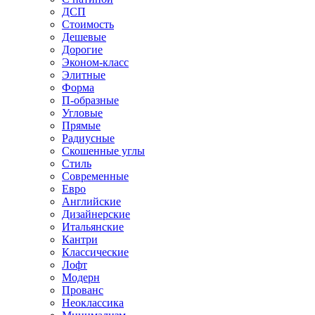
ДСП
Стоимость
Дешевые
Дорогие
Эконом-класс
Элитные
Форма
П-образные
Угловые
Прямые
Радиусные
Скошенные углы
Стиль
Современные
Евро
Английские
Дизайнерские
Итальянские
Кантри
Классические
Лофт
Модерн
Прованс
Неоклассика