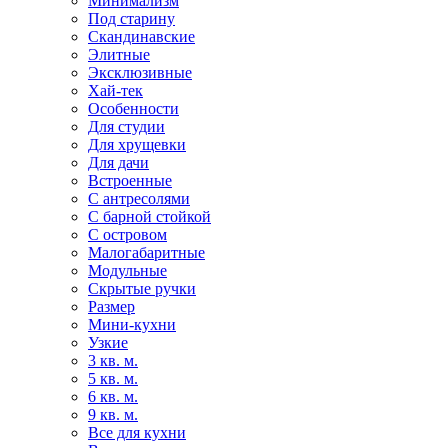
Минимализм
Под старину
Скандинавские
Элитные
Эксклюзивные
Хай-тек
Особенности
Для студии
Для хрущевки
Для дачи
Встроенные
С антресолями
С барной стойкой
С островом
Малогабаритные
Модульные
Скрытые ручки
Размер
Мини-кухни
Узкие
3 кв. м.
5 кв. м.
6 кв. м.
9 кв. м.
Все для кухни