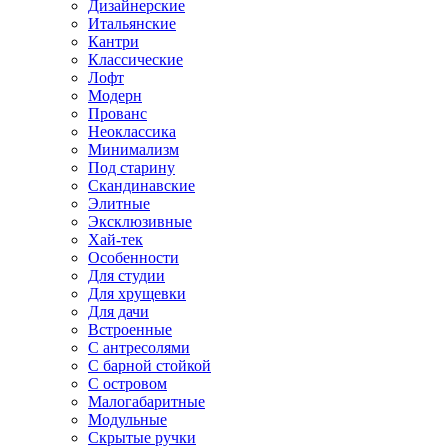
Дизайнерские
Итальянские
Кантри
Классические
Лофт
Модерн
Прованс
Неоклассика
Минимализм
Под старину
Скандинавские
Элитные
Эксклюзивные
Хай-тек
Особенности
Для студии
Для хрущевки
Для дачи
Встроенные
С антресолями
С барной стойкой
С островом
Малогабаритные
Модульные
Скрытые ручки