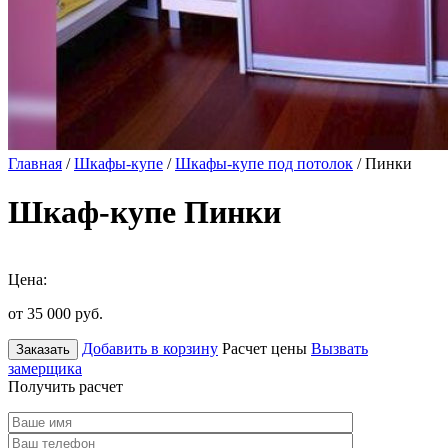
Главная
/
Шкафы-купе
/
Шкафы-купе под потолок
/ Пинки
Шкаф-купе Пинки
Цена:
от 35 000
руб.
Добавить в корзину
Расчет цены
Вызвать
Заказать
замерщика
Получить расчет