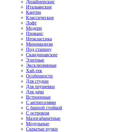
Дизайнерские
Итальянские
Кантри
Классические
Лофт
Модерн
Прованс
Неоклассика
Минимализм
Под старину
Скандинавские
Элитные
Эксклюзивные
Хай-тек
Особенности
Для студии
Для хрущевки
Для дачи
Встроенные
С антресолями
С барной стойкой
С островом
Малогабаритные
Модульные
Скрытые ручки