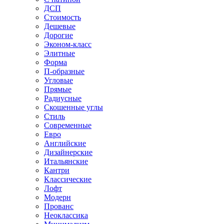
ДСП
Стоимость
Дешевые
Дорогие
Эконом-класс
Элитные
Форма
П-образные
Угловые
Прямые
Радиусные
Скошенные углы
Стиль
Современные
Евро
Английские
Дизайнерские
Итальянские
Кантри
Классические
Лофт
Модерн
Прованс
Неоклассика