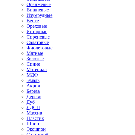
Оранжевые
Вишневые
Изумрудные
Венге
Ореховые
Янтарные
Сиреневые
Салатовые
Фиолетовые
Мятные
Золотые
Синие
Материал
МДФ
Эмаль
Акрил
Береза
Дерево
Дуб
ЛДСП
Массив
Пластик
Шпон
Экошпон
С патиной