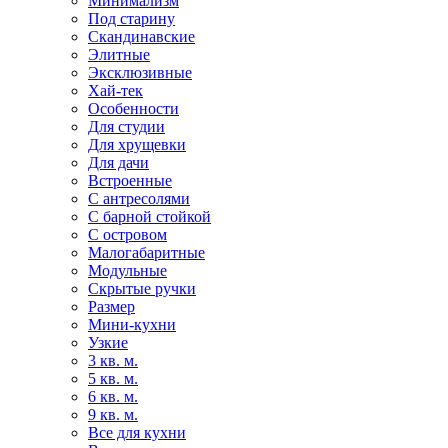
Минимализм
Под старину
Скандинавские
Элитные
Эксклюзивные
Хай-тек
Особенности
Для студии
Для хрущевки
Для дачи
Встроенные
С антресолями
С барной стойкой
С островом
Малогабаритные
Модульные
Скрытые ручки
Размер
Мини-кухни
Узкие
3 кв. м.
5 кв. м.
6 кв. м.
9 кв. м.
Все для кухни