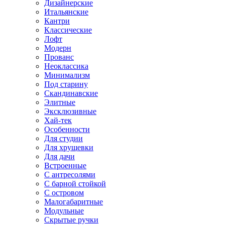
Дизайнерские
Итальянские
Кантри
Классические
Лофт
Модерн
Прованс
Неоклассика
Минимализм
Под старину
Скандинавские
Элитные
Эксклюзивные
Хай-тек
Особенности
Для студии
Для хрущевки
Для дачи
Встроенные
С антресолями
С барной стойкой
С островом
Малогабаритные
Модульные
Скрытые ручки