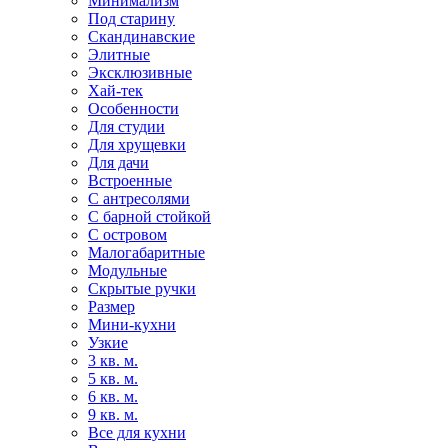
Минимализм
Под старину
Скандинавские
Элитные
Эксклюзивные
Хай-тек
Особенности
Для студии
Для хрущевки
Для дачи
Встроенные
С антресолями
С барной стойкой
С островом
Малогабаритные
Модульные
Скрытые ручки
Размер
Мини-кухни
Узкие
3 кв. м.
5 кв. м.
6 кв. м.
9 кв. м.
Все для кухни