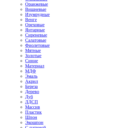
Оранжевые
Вишневые
Изумрудные
Венге
Ореховые
Янтарные
Сиреневые
Салатовые
Фиолетовые
Мятные
Золотые
Синие
Материал
МДФ
Эмаль
Акрил
Береза
Дерево
Дуб
ЛДСП
Массив
Пластик
Шпон
Экошпон
С патиной