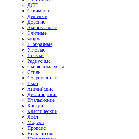
ДСП
Стоимость
Дешевые
Дорогие
Эконом-класс
Элитные
Форма
П-образные
Угловые
Прямые
Радиусные
Скошенные углы
Стиль
Современные
Евро
Английские
Дизайнерские
Итальянские
Кантри
Классические
Лофт
Модерн
Прованс
Неоклассика