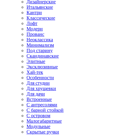
Дизайнерские
Итальянские
Кантри
Классические
Лофт
Модерн
Прованс
Неоклассика
Минимализм
Под старину
Скандинавские
Элитные
Эксклюзивные
Хай-тек
Особенности
Для студии
Для хрущевки
Для дачи
Встроенные
С антресолями
С барной стойкой
С островом
Малогабаритные
Модульные
Скрытые ручки