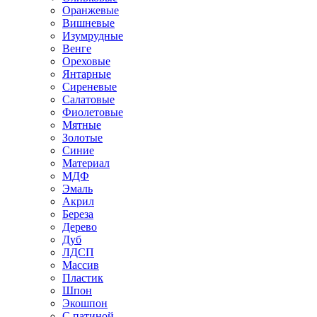
Оранжевые
Вишневые
Изумрудные
Венге
Ореховые
Янтарные
Сиреневые
Салатовые
Фиолетовые
Мятные
Золотые
Синие
Материал
МДФ
Эмаль
Акрил
Береза
Дерево
Дуб
ЛДСП
Массив
Пластик
Шпон
Экошпон
С патиной