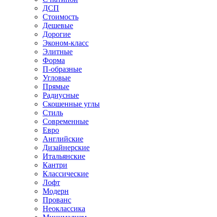
ДСП
Стоимость
Дешевые
Дорогие
Эконом-класс
Элитные
Форма
П-образные
Угловые
Прямые
Радиусные
Скошенные углы
Стиль
Современные
Евро
Английские
Дизайнерские
Итальянские
Кантри
Классические
Лофт
Модерн
Прованс
Неоклассика