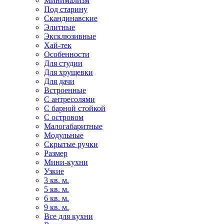
Минимализм
Под старину
Скандинавские
Элитные
Эксклюзивные
Хай-тек
Особенности
Для студии
Для хрущевки
Для дачи
Встроенные
С антресолями
С барной стойкой
С островом
Малогабаритные
Модульные
Скрытые ручки
Размер
Мини-кухни
Узкие
3 кв. м.
5 кв. м.
6 кв. м.
9 кв. м.
Все для кухни