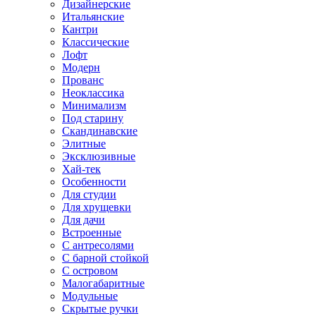
Дизайнерские
Итальянские
Кантри
Классические
Лофт
Модерн
Прованс
Неоклассика
Минимализм
Под старину
Скандинавские
Элитные
Эксклюзивные
Хай-тек
Особенности
Для студии
Для хрущевки
Для дачи
Встроенные
С антресолями
С барной стойкой
С островом
Малогабаритные
Модульные
Скрытые ручки