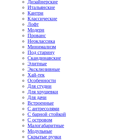
Дизайнерские
Итальянские
Кантри
Классические
Лофт
Модерн
Прованс
Неоклассика
Минимализм
Под старину
Скандинавские
Элитные
Эксклюзивные
Хай-тек
Особенности
Для студии
Для хрущевки
Для дачи
Встроенные
С антресолями
С барной стойкой
С островом
Малогабаритные
Модульные
Скрытые ручки