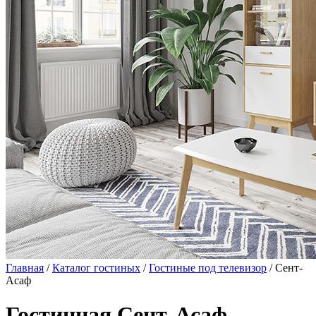
Главная
/
Каталог гостиных
/
Гостиные под телевизор
/ Сент-
Асаф
Гостинная Сент-Асаф