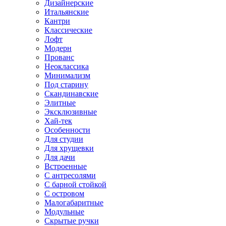
Дизайнерские
Итальянские
Кантри
Классические
Лофт
Модерн
Прованс
Неоклассика
Минимализм
Под старину
Скандинавские
Элитные
Эксклюзивные
Хай-тек
Особенности
Для студии
Для хрущевки
Для дачи
Встроенные
С антресолями
С барной стойкой
С островом
Малогабаритные
Модульные
Скрытые ручки