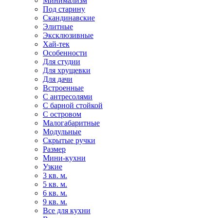
Минимализм
Под старину
Скандинавские
Элитные
Эксклюзивные
Хай-тек
Особенности
Для студии
Для хрущевки
Для дачи
Встроенные
С антресолями
С барной стойкой
С островом
Малогабаритные
Модульные
Скрытые ручки
Размер
Мини-кухни
Узкие
3 кв. м.
5 кв. м.
6 кв. м.
9 кв. м.
Все для кухни