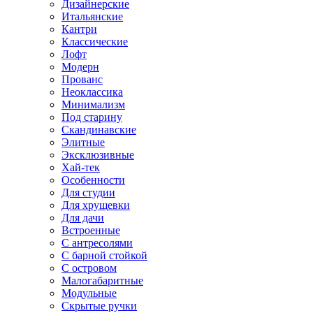
Дизайнерские
Итальянские
Кантри
Классические
Лофт
Модерн
Прованс
Неоклассика
Минимализм
Под старину
Скандинавские
Элитные
Эксклюзивные
Хай-тек
Особенности
Для студии
Для хрущевки
Для дачи
Встроенные
С антресолями
С барной стойкой
С островом
Малогабаритные
Модульные
Скрытые ручки