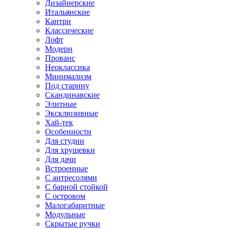
Дизайнерские
Итальянские
Кантри
Классические
Лофт
Модерн
Прованс
Неоклассика
Минимализм
Под старину
Скандинавские
Элитные
Эксклюзивные
Хай-тек
Особенности
Для студии
Для хрущевки
Для дачи
Встроенные
С антресолями
С барной стойкой
С островом
Малогабаритные
Модульные
Скрытые ручки