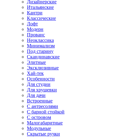
Дизайнерские
Итальянские
Кантри
Классические
Лофт
Модерн
Прованс
Неоклассика
Минимализм
Под старину
Скандинавские
Элитные
Эксклюзивные
Хай-тек
Особенности
Для студии
Для хрущевки
Для дачи
Встроенные
С антресолями
С барной стойкой
С островом
Малогабаритные
Модульные
Скрытые ручки