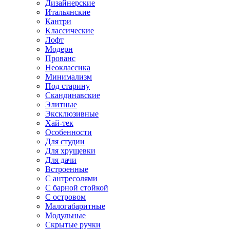
Дизайнерские
Итальянские
Кантри
Классические
Лофт
Модерн
Прованс
Неоклассика
Минимализм
Под старину
Скандинавские
Элитные
Эксклюзивные
Хай-тек
Особенности
Для студии
Для хрущевки
Для дачи
Встроенные
С антресолями
С барной стойкой
С островом
Малогабаритные
Модульные
Скрытые ручки