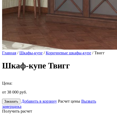
Главная
/
Шкафы-купе
/
Коричневые шкафы-купе
/ Твигг
Шкаф-купе Твигг
Цена:
от 38 000
руб.
Добавить в корзину
Расчет цены
Вызвать
Заказать
замерщика
Получить расчет