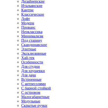
Дизайнерские
Итальянские
Кантри
Классические
Лофт
Модерн
Прованс
Неоклассика
Минимализм
Под старину
Скандинавские
Элитные
Эксклюзивные
Хай-тек
Особенности
Для студии
Для хрущевки
Для дачи
Встроенные
С антресолями
С барной стойкой
С островом
Малогабаритные
Модульные
Скрытые ручки