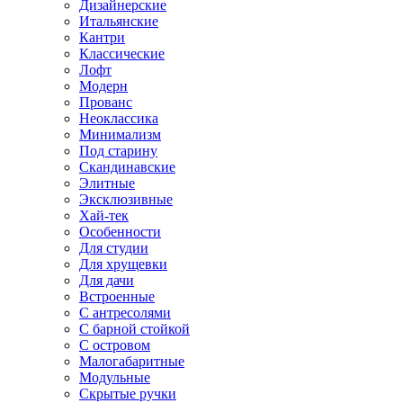
Дизайнерские
Итальянские
Кантри
Классические
Лофт
Модерн
Прованс
Неоклассика
Минимализм
Под старину
Скандинавские
Элитные
Эксклюзивные
Хай-тек
Особенности
Для студии
Для хрущевки
Для дачи
Встроенные
С антресолями
С барной стойкой
С островом
Малогабаритные
Модульные
Скрытые ручки