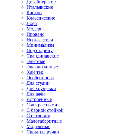
Дизайнерские
Итальянские
Кантри
Классические
Лофт
Модерн
Прованс
Неоклассика
Минимализм
Под старину
Скандинавские
Элитные
Эксклюзивные
Хай-тек
Особенности
Для студии
Для хрущевки
Для дачи
Встроенные
С антресолями
С барной стойкой
С островом
Малогабаритные
Модульные
Скрытые ручки