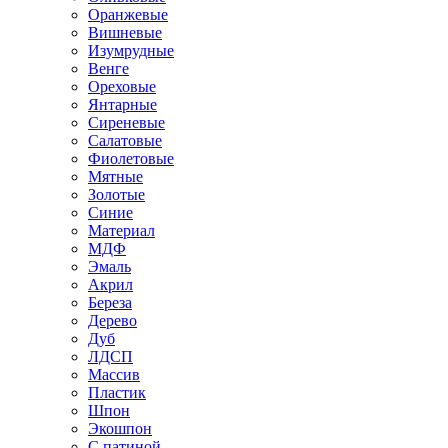
Оранжевые
Вишневые
Изумрудные
Венге
Ореховые
Янтарные
Сиреневые
Салатовые
Фиолетовые
Мятные
Золотые
Синие
Материал
МДФ
Эмаль
Акрил
Береза
Дерево
Дуб
ЛДСП
Массив
Пластик
Шпон
Экошпон
С патиной