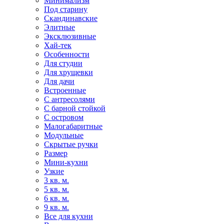
Минимализм
Под старину
Скандинавские
Элитные
Эксклюзивные
Хай-тек
Особенности
Для студии
Для хрущевки
Для дачи
Встроенные
С антресолями
С барной стойкой
С островом
Малогабаритные
Модульные
Скрытые ручки
Размер
Мини-кухни
Узкие
3 кв. м.
5 кв. м.
6 кв. м.
9 кв. м.
Все для кухни