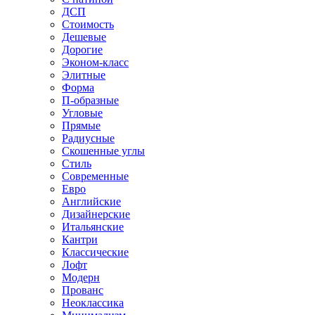
ДСП
Стоимость
Дешевые
Дорогие
Эконом-класс
Элитные
Форма
П-образные
Угловые
Прямые
Радиусные
Скошенные углы
Стиль
Современные
Евро
Английские
Дизайнерские
Итальянские
Кантри
Классические
Лофт
Модерн
Прованс
Неоклассика