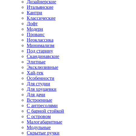
Дизайнерские
Итальянские
Кантри
Классические
Лофт
Модерн
Прованс
Неоклассика
Минимализм
Под старину
Скандинавские
Элитные
Эксклюзивные
Хай-тек
Особенности
Для студии
Для хрущевки
Для дачи
Встроенные
С антресолями
С барной стойкой
С островом
Малогабаритные
Модульные
Скрытые ручки