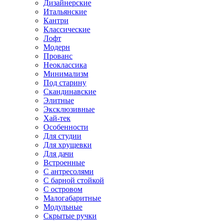
Дизайнерские
Итальянские
Кантри
Классические
Лофт
Модерн
Прованс
Неоклассика
Минимализм
Под старину
Скандинавские
Элитные
Эксклюзивные
Хай-тек
Особенности
Для студии
Для хрущевки
Для дачи
Встроенные
С антресолями
С барной стойкой
С островом
Малогабаритные
Модульные
Скрытые ручки