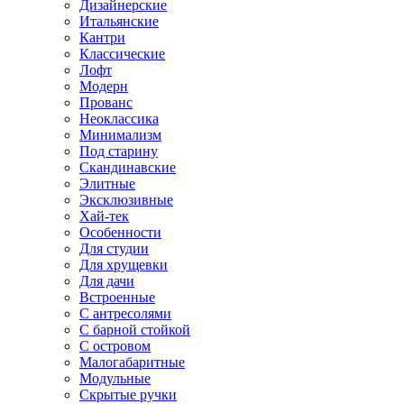
Дизайнерские
Итальянские
Кантри
Классические
Лофт
Модерн
Прованс
Неоклассика
Минимализм
Под старину
Скандинавские
Элитные
Эксклюзивные
Хай-тек
Особенности
Для студии
Для хрущевки
Для дачи
Встроенные
С антресолями
С барной стойкой
С островом
Малогабаритные
Модульные
Скрытые ручки