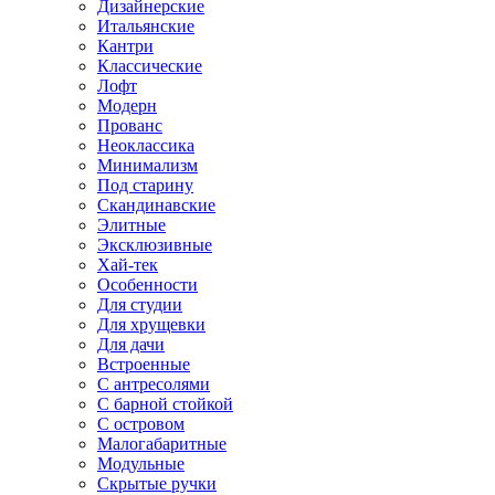
Дизайнерские
Итальянские
Кантри
Классические
Лофт
Модерн
Прованс
Неоклассика
Минимализм
Под старину
Скандинавские
Элитные
Эксклюзивные
Хай-тек
Особенности
Для студии
Для хрущевки
Для дачи
Встроенные
С антресолями
С барной стойкой
С островом
Малогабаритные
Модульные
Скрытые ручки