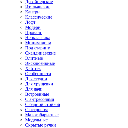
Дизайнерские
Итальянские
Кантри
Классические
Лофт
Модерн
Прованс
Неоклассика
Минимализм
Под старину
Скандинавские
Элитные
Эксклюзивные
Хай-тек
Особенности
Для студии
Для хрущевки
Для дачи
Встроенные
С антресолями
С барной стойкой
С островом
Малогабаритные
Модульные
Скрытые ручки