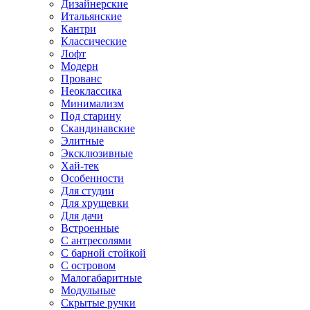
Дизайнерские
Итальянские
Кантри
Классические
Лофт
Модерн
Прованс
Неоклассика
Минимализм
Под старину
Скандинавские
Элитные
Эксклюзивные
Хай-тек
Особенности
Для студии
Для хрущевки
Для дачи
Встроенные
С антресолями
С барной стойкой
С островом
Малогабаритные
Модульные
Скрытые ручки