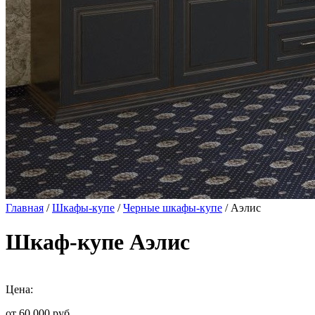
Главная
/
Шкафы-купе
/
Черные шкафы-купе
/ Аэлис
Шкаф-купе Аэлис
Цена:
от 60 000
руб.