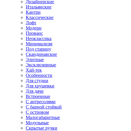
Дизайнерские
Итальянские
Кантри
Классические
Лофт
Модерн
Прованс
Неоклассика
Минимализм
Под старину
Скандинавские
Элитные
Эксклюзивные
Хай-тек
Особенности
Для студии
Для хрущевки
Для дачи
Встроенные
С антресолями
С барной стойкой
С островом
Малогабаритные
Модульные
Скрытые ручки