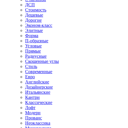
ДСП
Стоимость
Дешевые
Дорогие
Эконом-класс
Элитные
Форма
П-образные
Угловые
Прямые
Радиусные
Скошенные углы
Стиль
Современные
Евро
Английские
Дизайнерские
Итальянские
Кантри
Классические
Лофт
Модерн
Прованс
Неоклассика