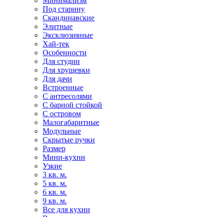
Минимализм
Под старину
Скандинавские
Элитные
Эксклюзивные
Хай-тек
Особенности
Для студии
Для хрущевки
Для дачи
Встроенные
С антресолями
С барной стойкой
С островом
Малогабаритные
Модульные
Скрытые ручки
Размер
Мини-кухни
Узкие
3 кв. м.
5 кв. м.
6 кв. м.
9 кв. м.
Все для кухни