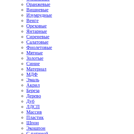
Оранжевые
Вишневые
Изумрудные
Венге
Ореховые
Янтарные
Сиреневые
Салатовые
Фиолетовые
Мятные
Золотые
Синие
Материал
МДФ
Эмаль
Акрил
Береза
Дерево
Дуб
ЛДСП
Массив
Пластик
Шпон
Экошпон
С патиной