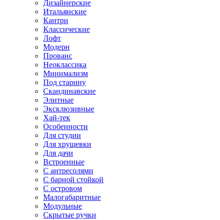
Дизайнерские
Итальянские
Кантри
Классические
Лофт
Модерн
Прованс
Неоклассика
Минимализм
Под старину
Скандинавские
Элитные
Эксклюзивные
Хай-тек
Особенности
Для студии
Для хрущевки
Для дачи
Встроенные
С антресолями
С барной стойкой
С островом
Малогабаритные
Модульные
Скрытые ручки